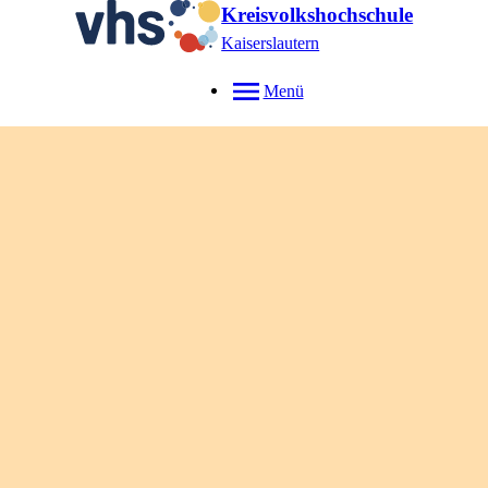
Kreisvolkshochschule
Kaiserslautern
Menü
Deutsch B1 Prüfung mit Zertifikat (telc)
Die Deutschprüfungen auf Niveau B1 mit Zertifikat (telc) finden bei
der kvhs Kaiserslautern etwa 5x im Jahr samstags statt, ein Kursbesuch
bei uns ist vorher nicht verpflichtend. Sie selbst sind für eine
entsprechende Vorbereitung verantwortlich.
Bitte prüfen Sie
vor
Anmeldung, ob Sie dem Niveau B1 gewachsen
sind und die Prüfung bestehen können.
Unter
https://www.telc.net/sprachpruefungen/deutsch/zertifikat-
deutsch-telc-deutsch-b1/
finden Sie Übungstests, Selbstlernmaterial ist
auch im Buchhandel erhältlich, beispielsweise „Prüfungstraining
Zertifikat Deutsch (telc Deutsch B1)“ mit der ISBN 978-3-06-020310-
9.
Sie können auch unter
www.vhs-lernportal.de
sich kostenfrei