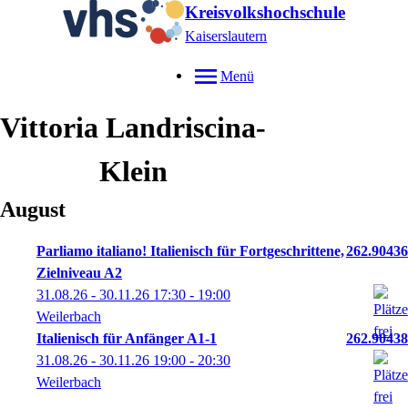
Kreisvolkshochschule
Kaiserslautern
Menü
Vittoria
Landriscina-
Klein
August
Parliamo italiano! Italienisch für Fortgeschrittene,
262.90436
Zielniveau A2
31.08.26 - 30.11.26
17:30
- 19:00
Weilerbach
Italienisch für Anfänger A1-1
262.90438
31.08.26 - 30.11.26
19:00
- 20:30
Weilerbach