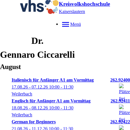
Kreisvolkshochschule
Kaiserslautern
Menü
Dr.
Gennaro
Ciccarelli
August
Italienisch für Anfänger A1 am Vormittag
262.92400
17.08.26 - 07.12.26
10:00
- 11:30
Weilerbach
Englisch für Anfänger A1 am Vormittag
262.92411
18.08.26 - 08.12.26
10:00
- 11:30
Weilerbach
German for Beginners
262.92422
21.08.26 - 11.12.26
10:00
- 11:30