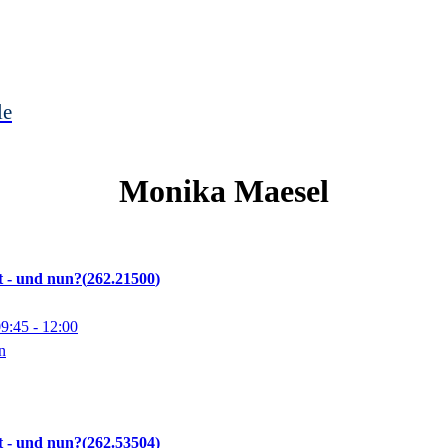
le
Monika
Maesel
t - und nun?
262.21500
09:45
- 12:00
n
t - und nun?
262.53504