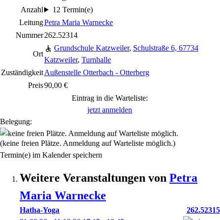
Anzahl
12 Termin(e)
Leitung
Petra Maria Warnecke
Nummer
262.52314
Grundschule Katzweiler
,
Schulstraße 6, 67734
Ort
Katzweiler
,
Turnhalle
Zuständigkeit
Außenstelle Otterbach - Otterberg
Preis
90,00 €
Eintrag in die Warteliste:
jetzt anmelden
Belegung:
(keine freien Plätze. Anmeldung auf Warteliste möglich.)
Termin(e) im Kalender speichern
Weitere Veranstaltungen von
Petra
Maria
Warnecke
Hatha-Yoga
262.52315