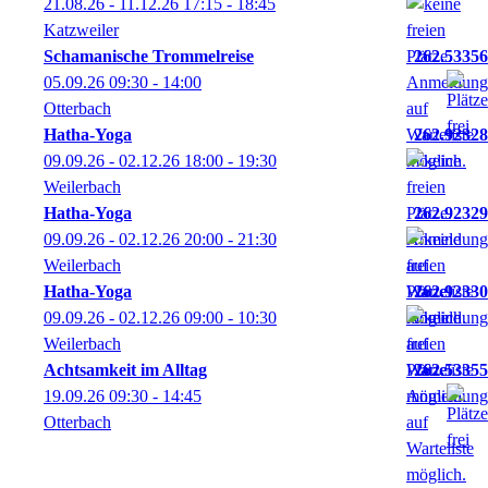
21.08.26 - 11.12.26
17:15
- 18:45
Katzweiler
Schamanische Trommelreise
262.53356
05.09.26
09:30
- 14:00
Otterbach
Hatha-Yoga
262.92328
09.09.26 - 02.12.26
18:00
- 19:30
Weilerbach
Hatha-Yoga
262.92329
09.09.26 - 02.12.26
20:00
- 21:30
Weilerbach
Hatha-Yoga
262.92330
09.09.26 - 02.12.26
09:00
- 10:30
Weilerbach
Achtsamkeit im Alltag
262.53355
19.09.26
09:30
- 14:45
Otterbach