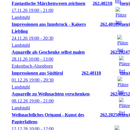
Fantastische Märchenwesen zeichnen
262.40210
neu
17.11.26
19:00
- 21:00
Landstuhl
Impressionen aus Innsbruck - Kaisers
262.40109
neu
Liebling
24.11.26
19:00
- 20:30
Landstuhl
Aquarelle als Geschenke selbst malen
262.20247
28.11.26
10:00
- 13:00
Enkenbach-Alsenborn
Impressionen aus Südtirol
262.40110
neu
01.12.26
19:00
- 20:30
Landstuhl
Aquarelle zu Weihnachten verschenken
262.40252
08.12.26
19:00
- 21:00
Landstuhl
Weihnachtliches Origami - Kunst des
262.20250
neu
Papierfaltens
12.12.26
10:00
- 12:00