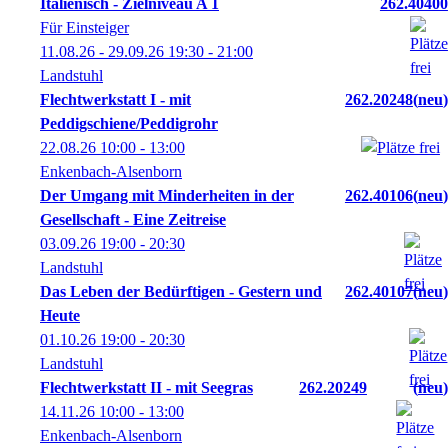
Italienisch - Zielniveau A 1
262.40400
Für Einsteiger
11.08.26 - 29.09.26
19:30
- 21:00
Landstuhl
Flechtwerkstatt I - mit
262.20248
neu
Peddigschiene/Peddigrohr
22.08.26
10:00
- 13:00
Enkenbach-Alsenborn
Der Umgang mit Minderheiten in der
262.40106
neu
Gesellschaft - Eine Zeitreise
03.09.26
19:00
- 20:30
Landstuhl
Das Leben der Bedürftigen - Gestern und
262.40107
neu
Heute
01.10.26
19:00
- 20:30
Landstuhl
Flechtwerkstatt II - mit Seegras
262.20249
neu
14.11.26
10:00
- 13:00
Enkenbach-Alsenborn