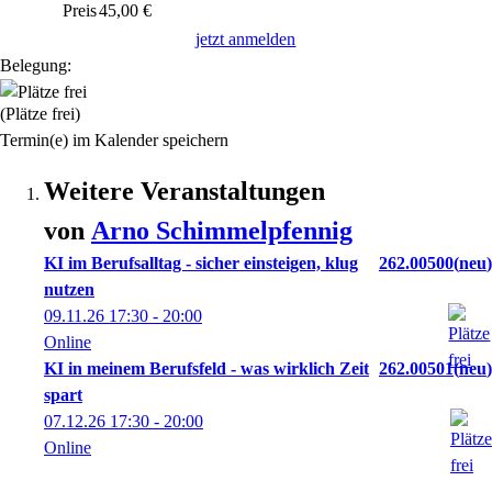
Preis
45,00 €
jetzt anmelden
Belegung:
(Plätze frei)
Termin(e) im Kalender speichern
Weitere Veranstaltungen
von
Arno
Schimmelpfennig
KI im Berufsalltag - sicher einsteigen, klug
262.00500
neu
nutzen
09.11.26
17:30
- 20:00
Online
KI in meinem Berufsfeld - was wirklich Zeit
262.00501
neu
spart
07.12.26
17:30
- 20:00
Online