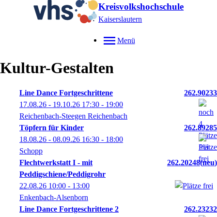
Kreisvolkshochschule
Kaiserslautern
Menü
Kultur-Gestalten
Line Dance Fortgeschrittene
262.90233
17.08.26 - 19.10.26
17:30
- 19:00
Reichenbach-Steegen Reichenbach
Töpfern für Kinder
262.89285
18.08.26 - 08.09.26
16:30
- 18:00
Schopp
Flechtwerkstatt I - mit
262.20248
neu
Peddigschiene/Peddigrohr
22.08.26
10:00
- 13:00
Enkenbach-Alsenborn
Line Dance Fortgeschrittene 2
262.23232