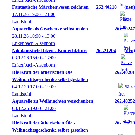
Fantastische Märchenwesen zeichnen
262.40210
neu
17.11.26
19:00
- 21:00
Landstuhl
Aquarelle als Geschenke selbst malen
262.20247
28.11.26
10:00
- 13:00
Enkenbach-Alsenborn
Nikolausstiefel filzen - Kinderfilzkurs
262.21204
neu
03.12.26
15:00
- 17:00
Enkenbach-Alsenborn
Die Kraft der ätherischen Öle -
262.40201
Weihnachtsgeschenke selbst gestalten
04.12.26
17:00
- 19:00
Landstuhl
Aquarelle zu Weihnachten verschenken
262.40252
08.12.26
19:00
- 21:00
Landstuhl
Die Kraft der ätherischen Öle -
262.29220
Weihnachtsgeschenke selbst gestalten