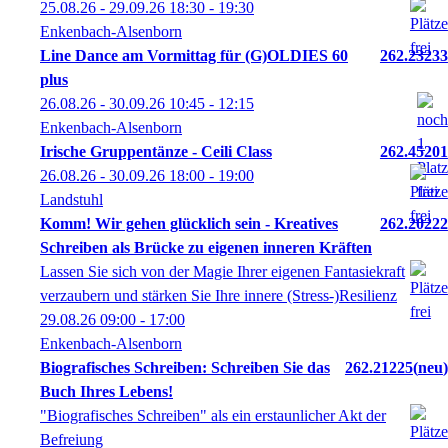
25.08.26 - 29.09.26
18:30
- 19:30
Enkenbach-Alsenborn
Line Dance am Vormittag für (G)OLDIES 60
262.23233
plus
26.08.26 - 30.09.26
10:45
- 12:15
Enkenbach-Alsenborn
Irische Gruppentänze - Ceili Class
262.45201
26.08.26 - 30.09.26
18:00
- 19:00
Landstuhl
Komm! Wir gehen glücklich sein - Kreatives
262.20222
Schreiben als Brücke zu eigenen inneren Kräften
Lassen Sie sich von der Magie Ihrer eigenen Fantasiekraft
verzaubern und stärken Sie Ihre innere (Stress-)Resilienz
29.08.26
09:00
- 17:00
Enkenbach-Alsenborn
Biografisches Schreiben: Schreiben Sie das
262.21225
neu
Buch Ihres Lebens!
"Biografisches Schreiben" als ein erstaunlicher Akt der
Befreiung