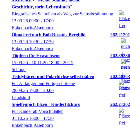
Geschichte, mein Lebensbuch"
Biografisches Schreiben als Weg zur Selbstbestimmung
13.09.26
09:00
- 17:00
Enkenbach-Alsenborn
Ölmalerei nach Bob Ross® - Bergbild
262.21201
13.09.26
10:30
- 17:30
Enkenbach-Alsenborn
Töpfern für Erwachsene
262.89286
15.09.26 - 10.11.26
18:00
- 20:15
Schopp
Teddybären und Polarfüchse selbst nähen
262.40263
Für Anfänger und Fortgeschrittene
28.09.26
19:00
- 20:00
Landstuhl
Spielteppich filzen - Kinderfilzkurs
262.21202
Für Kinder ab Vorschulalter
01.10.26
16:00
- 17:30
Enkenbach-Alsenborn