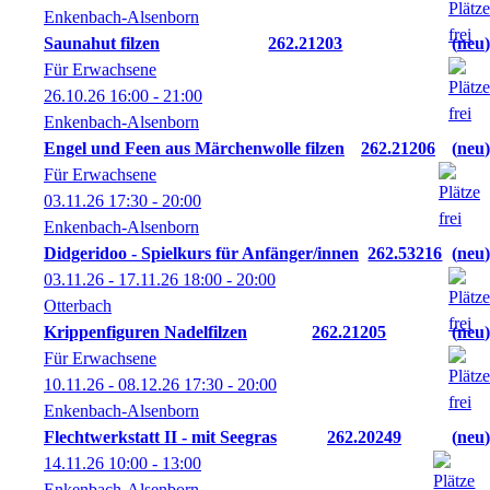
Enkenbach-Alsenborn
Saunahut filzen
262.21203
neu
Für Erwachsene
26.10.26
16:00
- 21:00
Enkenbach-Alsenborn
Engel und Feen aus Märchenwolle filzen
262.21206
neu
Für Erwachsene
03.11.26
17:30
- 20:00
Enkenbach-Alsenborn
Didgeridoo - Spielkurs für Anfänger/innen
262.53216
neu
03.11.26 - 17.11.26
18:00
- 20:00
Otterbach
Krippenfiguren Nadelfilzen
262.21205
neu
Für Erwachsene
10.11.26 - 08.12.26
17:30
- 20:00
Enkenbach-Alsenborn
Flechtwerkstatt II - mit Seegras
262.20249
neu
14.11.26
10:00
- 13:00
Enkenbach-Alsenborn