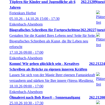
Töpfern für Kinder und Jugendliche ab 6
262.21209
neu
Jahren
Ferienkurs Herbst
05.10.26 - 14.10.26
15:00
- 17:30
Enkenbach-Alsenborn
Biografisches Schreiben für Fortgeschrittene
262.20227
neu
Gestalten Sie die Kapitel Ihres Lebens neu! Seite für Seite.
Biografisches Schreiben als Kunst, die Ihr Leben neu
erforscht
17.10.26
09:00
- 17:00
Enkenbach-Alsenborn
Komm! Wir gehen glücklich sein - Kreatives
262.21224
Schreiben als Brücke zu eigenen inneren Kräften
Lassen Sie sich von der Magie Ihrer eigenen Fantasiekraft
verzaubern und stärken Sie Ihre innere (Stress-)Resilienz.
18.10.26
09:00
- 17:00
Enkenbach-Alsenborn
Ölmalerei nach Bob Ross® - Sonnenaufgang
262.21200
25.10.26
10:30
- 17:30