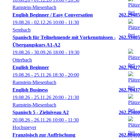
Ramstein-Miesenbach
English Beginner / Easy Conversation
262.29485
19.08.26 - 02.12.26
10:00
- 11:30
Sembach
Spanisch für Teilnehmende mit Vorkenntnissen -
262.53405
Übergangskurs A1-A2
19.08.26 - 30.09.26
18:00
- 19:30
Otterbach
English Beginner
262.70427
19.08.26 - 25.11.26
18:30
- 20:00
Ramstein-Miesenbach
English Business
262.70437
19.08.26 - 25.11.26
20:00
- 21:30
Ramstein-Miesenbach
Spanisch 5 - Zielniveau A2
262.25400
20.08.26 - 26.11.26
10:00
- 11:30
Hochspeyer
Französisch zur Auffrischung
262.88400