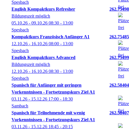
Spesbach
English Kompaktkurs Refresher
262.75498
Bildungszeit möglich
05.10.26 - 09.10.26
08:30
- 13:00
Spesbach
Kompaktkurs Französisch Anfänger A1
262.75485
12.10.26 - 16.10.26
08:00
- 13:00
Spesbach
English Kompaktkurs Advanced
262.75499
Bildungszeit möglich
12.10.26 - 16.10.26
08:30
- 13:00
Spesbach
Spanisch für Anfänger mit geringen
262.58404
Vorkenntnissen - Fortsetzungskurs Ziel A1
03.11.26 - 15.12.26
17:00
- 18:30
Sambach
Spanisch für Teilnehmende mit wenig
262.58407
Vorkenntnissen - Fortsetzungskurs Ziel A1
03.11.26 - 15.12.26
18:45
- 20:15