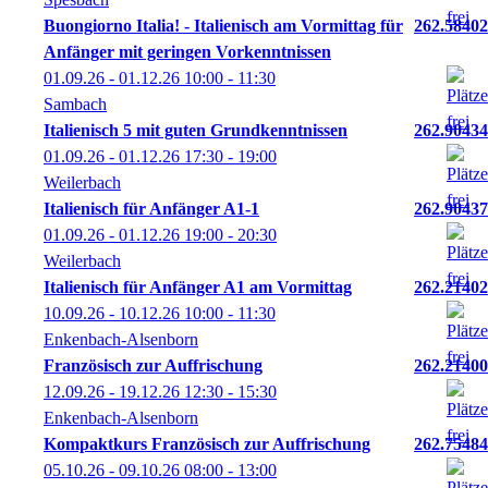
Buongiorno Italia! - Italienisch am Vormittag für
262.58402
Anfänger mit geringen Vorkenntnissen
01.09.26 - 01.12.26
10:00
- 11:30
Sambach
Italienisch 5 mit guten Grundkenntnissen
262.90434
01.09.26 - 01.12.26
17:30
- 19:00
Weilerbach
Italienisch für Anfänger A1-1
262.90437
01.09.26 - 01.12.26
19:00
- 20:30
Weilerbach
Italienisch für Anfänger A1 am Vormittag
262.21402
10.09.26 - 10.12.26
10:00
- 11:30
Enkenbach-Alsenborn
Französisch zur Auffrischung
262.21400
12.09.26 - 19.12.26
12:30
- 15:30
Enkenbach-Alsenborn
Kompaktkurs Französisch zur Auffrischung
262.75484
05.10.26 - 09.10.26
08:00
- 13:00