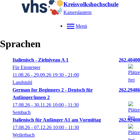
Kreisvolkshochschule
Kaiserslautern
Menü
Sprachen
Italienisch - Zielniveau A 1
262.40400
Für Einsteiger
11.08.26 - 29.09.26
19:30
- 21:00
Landstuhl
German for Beginners 2 - Deutsch für
262.29486
Anfänger/innen 2
17.08.26 - 30.11.26
10:00
- 11:30
Sembach
Italienisch für Anfänger A1 am Vormittag
262.92400
17.08.26 - 07.12.26
10:00
- 11:30
Weilerbach