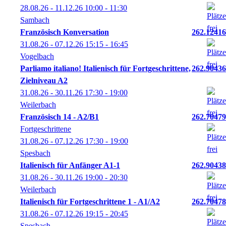
28.08.26 - 11.12.26
10:00
- 11:30
Sambach
Französisch Konversation
262.12416
31.08.26 - 07.12.26
15:15
- 16:45
Vogelbach
Parliamo italiano! Italienisch für Fortgeschrittene,
262.90436
Zielniveau A2
31.08.26 - 30.11.26
17:30
- 19:00
Weilerbach
Französisch 14 - A2/B1
262.70479
Fortgeschrittene
31.08.26 - 07.12.26
17:30
- 19:00
Spesbach
Italienisch für Anfänger A1-1
262.90438
31.08.26 - 30.11.26
19:00
- 20:30
Weilerbach
Italienisch für Fortgeschrittene 1 - A1/A2
262.70478
31.08.26 - 07.12.26
19:15
- 20:45
Spesbach