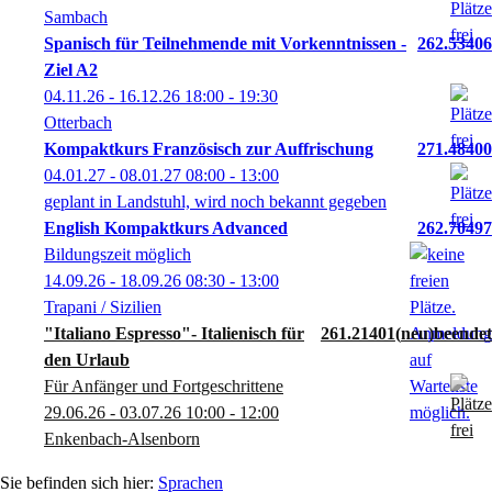
Sambach
Spanisch für Teilnehmende mit Vorkenntnissen -
262.53406
Ziel A2
04.11.26 - 16.12.26
18:00
- 19:30
Otterbach
Kompaktkurs Französisch zur Auffrischung
271.48400
04.01.27 - 08.01.27
08:00
- 13:00
geplant in Landstuhl, wird noch bekannt gegeben
English Kompaktkurs Advanced
262.70497
Bildungszeit möglich
14.09.26 - 18.09.26
08:30
- 13:00
Trapani / Sizilien
"Italiano Espresso"- Italienisch für
261.21401
neu
den Urlaub
Für Anfänger und Fortgeschrittene
29.06.26 - 03.07.26
10:00
- 12:00
Enkenbach-Alsenborn
Sprachen