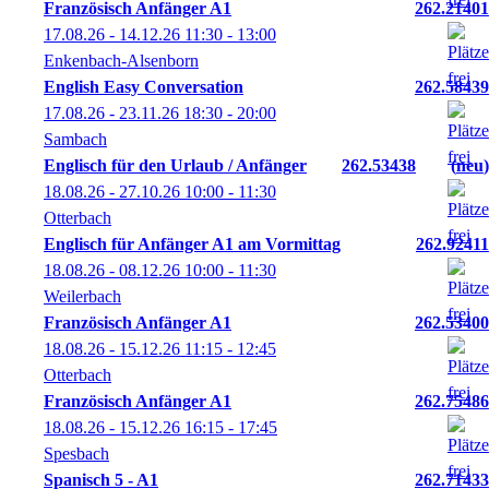
Französisch Anfänger A1
262.21401
17.08.26 - 14.12.26
11:30
- 13:00
Enkenbach-Alsenborn
English Easy Conversation
262.58439
17.08.26 - 23.11.26
18:30
- 20:00
Sambach
Englisch für den Urlaub / Anfänger
262.53438
neu
18.08.26 - 27.10.26
10:00
- 11:30
Otterbach
Englisch für Anfänger A1 am Vormittag
262.92411
18.08.26 - 08.12.26
10:00
- 11:30
Weilerbach
Französisch Anfänger A1
262.53400
18.08.26 - 15.12.26
11:15
- 12:45
Otterbach
Französisch Anfänger A1
262.75486
18.08.26 - 15.12.26
16:15
- 17:45
Spesbach
Spanisch 5 - A1
262.71433