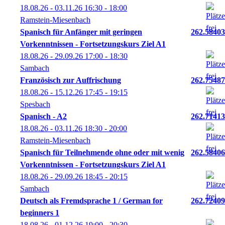
18.08.26 - 03.11.26
16:30
- 18:00
Ramstein-Miesenbach
Spanisch für Anfänger mit geringen
262.58403
Vorkenntnissen - Fortsetzungskurs Ziel A1
18.08.26 - 29.09.26
17:00
- 18:30
Sambach
Französisch zur Auffrischung
262.75487
18.08.26 - 15.12.26
17:45
- 19:15
Spesbach
Spanisch - A2
262.71413
18.08.26 - 03.11.26
18:30
- 20:00
Ramstein-Miesenbach
Spanisch für Teilnehmende ohne oder mit wenig
262.58406
Vorkenntnissen - Fortsetzungskurs Ziel A1
18.08.26 - 29.09.26
18:45
- 20:15
Sambach
Deutsch als Fremdsprache 1 / German for
262.72409
beginners 1
18.08.26 - 01.12.26
19:00
- 20:30