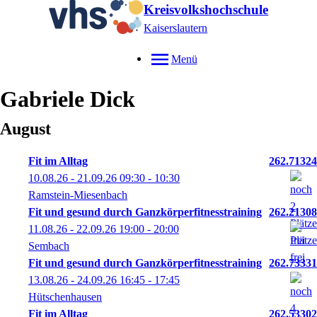
Kreisvolkshochschule
Kaiserslautern
Menü
Gabriele
Dick
August
Fit im Alltag
262.71324
10.08.26 - 21.09.26
09:30
- 10:30
Ramstein-Miesenbach
Fit und gesund durch Ganzkörperfitnesstraining
262.21308
11.08.26 - 22.09.26
19:00
- 20:00
Sembach
Fit und gesund durch Ganzkörperfitnesstraining
262.73331
13.08.26 - 24.09.26
16:45
- 17:45
Hütschenhausen
Fit im Alltag
262.53302