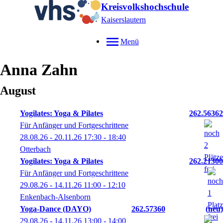
Kreisvolkshochschule
Kaiserslautern
Menü
Anna
Zahn
August
Yogilates: Yoga & Pilates
262.56362
Für Anfänger und Fortgeschrittene
28.08.26 - 20.11.26
17:30
- 18:40
Otterbach
Yogilates: Yoga & Pilates
262.21300
Für Anfänger und Fortgeschrittene
29.08.26 - 14.11.26
11:00
- 12:10
Enkenbach-Alsenborn
Yoga-Dance (DAYO)
262.57360
neu
29.08.26 - 14.11.26
13:00
- 14:00